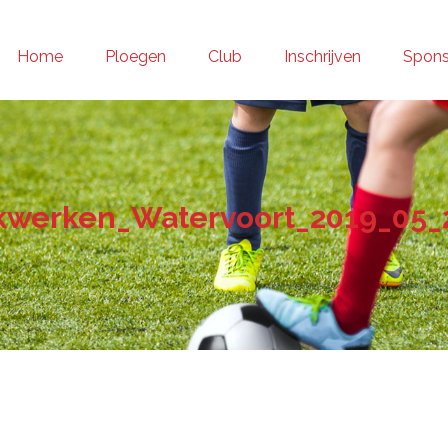
Home
Ploegen
Club
Inschrijven
Spons
kwerken_Watervoort_2019_05_