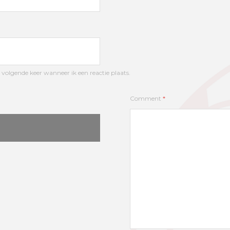
 volgende keer wanneer ik een reactie plaats.
Comment
*