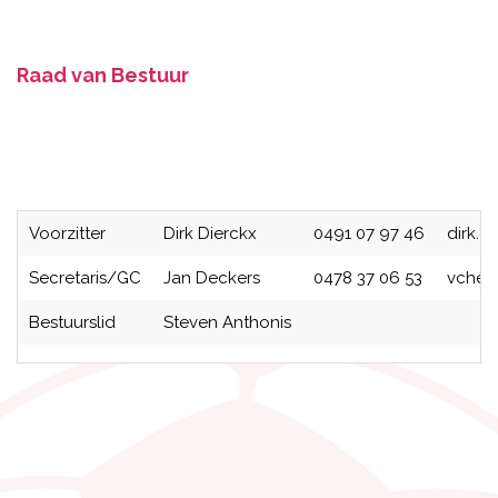
Raad van Bestuur
Voorzitter
Dirk Dierckx
0491 07 97 46
dirk.d
Secretaris/GC
Jan Deckers
0478 37 06 53
vchere
Bestuurslid
Steven Anthonis