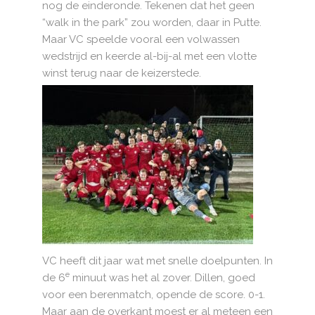
nog de einderonde. Tekenen dat het geen
“walk in the park” zou worden, daar in Putte.
Maar VC speelde vooral een volwassen
wedstrijd en keerde al-bij-al met een vlotte
winst terug naar de keizerstede.
VC heeft dit jaar wat met snelle doelpunten. In
e
de 6
minuut was het al zover. Dillen, goed
voor een berenmatch, opende de score. 0-1.
Maar aan de overkant moest er al meteen een