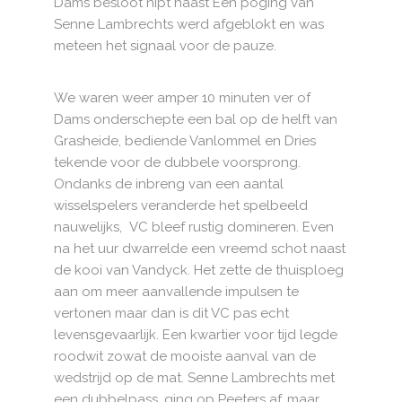
Dams besloot nipt naast Een poging van
Senne Lambrechts werd afgeblokt en was
meteen het signaal voor de pauze.
We waren weer amper 10 minuten ver of
Dams onderschepte een bal op de helft van
Grasheide, bediende Vanlommel en Dries
tekende voor de dubbele voorsprong.
Ondanks de inbreng van een aantal
wisselspelers veranderde het spelbeeld
nauwelijks, VC bleef rustig domineren. Even
na het uur dwarrelde een vreemd schot naast
de kooi van Vandyck. Het zette de thuisploeg
aan om meer aanvallende impulsen te
vertonen maar dan is dit VC pas echt
levensgevaarlijk. Een kwartier voor tijd legde
roodwit zowat de mooiste aanval van de
wedstrijd op de mat. Senne Lambrechts met
een dubbelpass, ging op Peeters af, maar